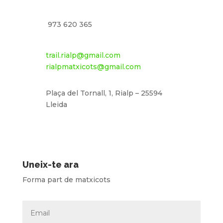
973 620 365
trail.rialp@gmail.com
rialpmatxicots@gmail.com
Plaça del Tornall, 1, Rialp – 25594
Lleida
Uneix-te ara
Forma part de matxicots