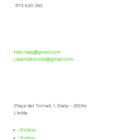
973 620 365
trail.rialp@gmail.com
rialpmatxicots@gmail.com
Plaça del Tornall, 1, Rialp – 25594
Lleida
Follow
Follow