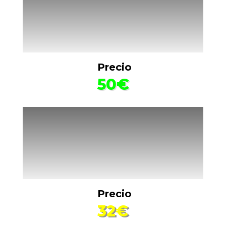
Precio
50€
Precio
32€